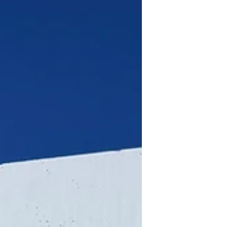
in een koude ijzeren handgreep en
soms in een liefdevolle warme
omhelzing, maar jij, jij hebt nooit en
te nimmer de regie. De rode draad is
zoals vaak gezegd wordt tijd, niet
alleen de tijd in dagen