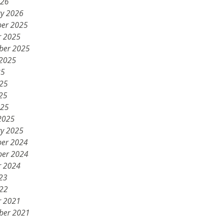
026
ry 2026
er 2025
r 2025
ber 2025
 2025
25
025
25
025
2025
ry 2025
er 2024
er 2024
r 2024
23
022
r 2021
ber 2021