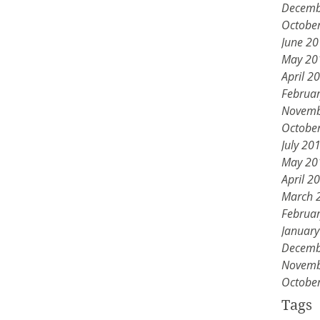
Decemb
Octobe
June 2
May 20
April 2
Februa
Novemb
Octobe
July 20
May 20
April 2
March 
Februa
Januar
Decemb
Novemb
Octobe
Tags