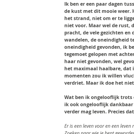
Ik ben er een paar dagen tuss
de kust met dit mooie weer. H
het strand, niet om er te li
niet voor. Maar wel de rust, d
pracht, de vele gezichten en
wandelen, de oneindigheid te
oneindigheid gevonden, ik be
tegemoet gelopen met achter
haar niet gevonden, wel gev
het maximaal haalbare, dat is
momenten zou ik willen vluch
verdriet. Maar ik doe het nie
Wat ben ik ongelooflijk trot
ik ook ongelooflijk dankbaar 
verder mag leven. Precies dat
Er is een leven voor en een leven 
Zoeken naar wie je bent geworde