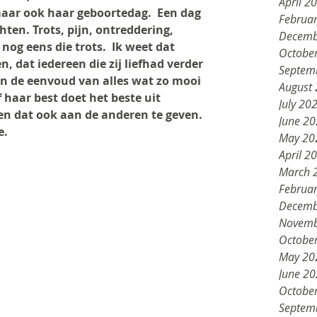
April 2
maar ook haar geboortedag.  Een dag 
Februa
hten. Trots, pijn, ontreddering, 
Decemb
 nog eens die trots.  Ik weet dat 
Octobe
, dat iedereen die zij liefhad verder 
Septem
an de eenvoud van alles wat zo mooi 
August
f haar best doet het beste uit 
July 20
 en dat ook aan de anderen te geven. 
June 2
. 
May 20
April 2
March 
Februa
Decemb
Novemb
Octobe
May 20
June 2
Octobe
Septem