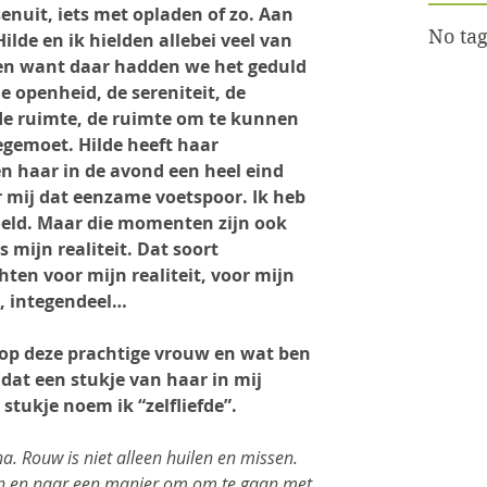
enuit, iets met opladen of zo. Aan 
No tag
ilde en ik hielden allebei veel van 
ggen want daar hadden we het geduld 
e openheid, de sereniteit, de 
 de ruimte, de ruimte om te kunnen 
gemoet. Hilde heeft haar 
n haar in de avond een heel eind 
 mij dat eenzame voetspoor. Ik heb 
oeld. Maar die momenten zijn ook 
 mijn realiteit. Dat soort 
ten voor mijn realiteit, voor mijn 
t, integendeel…
s op deze prachtige vrouw en wat ben 
dat een stukje van haar in mij 
 stukje noem ik “zelfliefde”.
na. Rouw is niet alleen huilen en missen. 
n en naar een manier om om te gaan met 