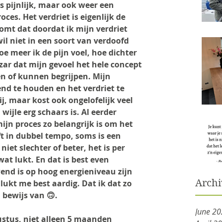
 pijnlijk, maar ook weer een 
ces. Het verdriet is eigenlijk de 
omt dat doordat ik mijn verdriet 
il niet in een soort van verdoofd 
 meer ik de pijn voel, hoe dichter 
izar dat mijn gevoel het hele concept 
len of kunnen begrijpen. Mijn 
nd te houden en het verdriet te 
 maar kost ook ongelofelijk veel 
 wijle erg schaars is. Al eerder 
mijn proces zo belangrijk is om het 
ft in dubbel tempo, soms is een 
iet slechter of beter, het is per 
at lukt. En dat is best even 
nd is op hoog energieniveau zijn 
Archi
 lukt me best aardig. Dat ik dat zo 
 bewijs van 🙃. 
June 2
stus, niet alleen 5 maanden 