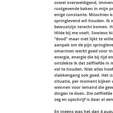
zowel overweldigend, immens
rustgevende baken in mijn pro
enige constante. Misschien k
springlevend wil houden. Ik w
bewustzijn terecht komen. Hoe
Hilde bij me voelt. Sowieso b
“dood” maar niet lijkt te wil
aanpak om de pijn springleve
omarmen werkt goed voor mij,
energie, energie die bij tijd en
ontdekte ik dat zelfliefde in 
vol te houden. Niet alles hoe
slakkengang ook goed. Het is n
situatie, per moment kijken w
wennen voor iemand die gewe
dingen te doen. Die zelfliefde
zeg en opschrijf is daar al een
En ineens was het dan 4 augu