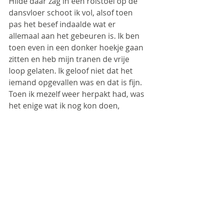
Hilde daar zag in een rolstoel op de 
dansvloer schoot ik vol, alsof toen 
pas het besef indaalde wat er 
allemaal aan het gebeuren is. Ik ben 
toen even in een donker hoekje gaan 
zitten en heb mijn tranen de vrije 
loop gelaten. Ik geloof niet dat het 
iemand opgevallen was en dat is fijn. 
Toen ik mezelf weer herpakt had, was 
het enige wat ik nog kon doen, 
risico’s inschatten rondom Hilde op 
de dansvloer. Die rolstoel is bedoeld 
om te voorkomen dat ze kan vallen 
en met zoveel enthousiaste en soms 
wilde feestgangers kon ik genoeg 
risico’s bedenken die ik liever zou 
willen voorkomen, maar Hilde had 
het juist wel naar haar zin. Toen het 
feestje vorderde ging Hilde gelukkig 